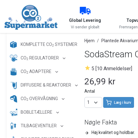
Global Levering
Topvu
Vi sender globalt
Fremragen
Hjem
Plantede Akvarium
KOMPLETTE CO
SYSTEMER
2
SodaStream Q
CO
REGULATORER
2
5 [10 Anmeldelser]
CO
ADAPTERE
2
26,99 kr
DIFFUSERE & REAKTORER
Antal
CO
OVERVÅGNING
2
Læg i kurv
BOBLETÆLLERE
Nøgle Fakta
TILBAGEVENTILER
Høj kvalitet og holdbar.