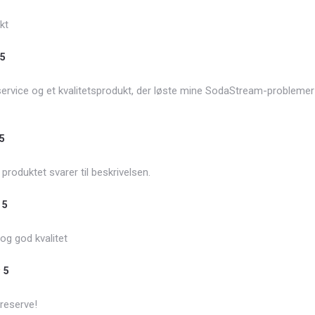
kt
5
ervice og et kvalitetsprodukt, der løste mine SodaStream-probleme
5
, produktet svarer til beskrivelsen.
5
 og god kvalitet
5
 reserve!