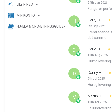
24th Jan 2026
LILY PIPES
Fungerer perfe
MIN KONTO
Harry C.
H
HJÆLP & OPSÆTNINGSGUIDER
5th Sep 2025
Fremragende s
det samme
Carlo D.
C
10th Aug 2025
Hurtig levering
Danny V.
D
9th Jul 2025
Hurtig levering
Martin B.
M
13th Apr 2025
Et uundværligt