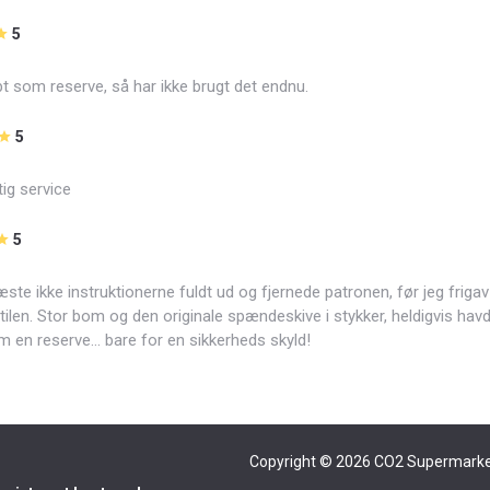
5
bt som reserve, så har ikke brugt det endnu.
5
ig service
5
læste ikke instruktionerne fuldt ud og fjernede patronen, før jeg frigav
tilen. Stor bom og den originale spændeskive i stykker, heldigvis havd
 en reserve... bare for en sikkerheds skyld!
Copyright © 2026
CO2 Supermarke