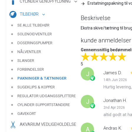
CYLINDER GENOPFYLDNING
Erstatningspakning til
TILBEHØR
Beskrivelse
SE ALLE TILBEHØR
Ekstra skive/tætning til br
SOLENOIDVENTILER
kunde anmeldelser
DOSERINGSPUMPER
Gennemsnitlig bedømmel
NÅLVENTILER
SLANGER
5
FORBINDELSER
James D.
J
PAKNINGER & TÆTNINGER
14th Jun 2026
Hurtig levering,
SUGEKLIPS & KOPPER
REGULATOR UDGANGSSPLITTERE
Jonathan H.
J
CYLINDER SUPPORTSTANDERE
2nd Apr 2026
GAVEKORT
altid godt at h
AKVARIUM VEDLIGEHOLDELSE
Andras K.
A