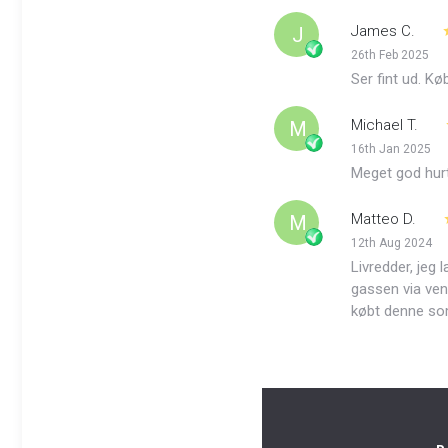
James C.
J
26th Feb 2025
Ser fint ud. Kø
Michael T.
M
16th Jan 2025
Meget god hurt
Matteo D.
M
12th Aug 2024
Livredder, jeg 
gassen via ven
købt denne som