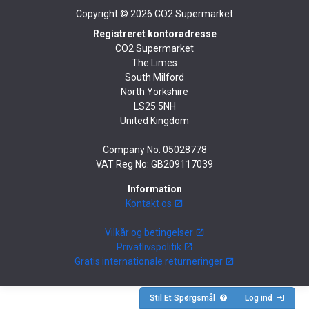
Copyright © 2026
CO2 Supermarket
Registreret kontoradresse
CO2 Supermarket
The Limes
South Milford
North Yorkshire
LS25 5NH
United Kingdom
Company No: 05028778
VAT Reg No: GB209117039
Information
Kontakt os
Vilkår og betingelser
Privatlivspolitik
Gratis internationale returneringer
Stil Et Spørgsmål
Log ind