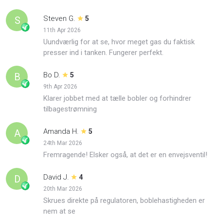
Steven G.
S
5
11th Apr 2026
Uundværlig for at se, hvor meget gas du faktisk
presser ind i tanken. Fungerer perfekt.
Bo D.
B
5
9th Apr 2026
Klarer jobbet med at tælle bobler og forhindrer
tilbagestrømning
Amanda H.
A
5
24th Mar 2026
Fremragende! Elsker også, at det er en envejsventil!
David J.
D
4
20th Mar 2026
Skrues direkte på regulatoren, boblehastigheden er
nem at se