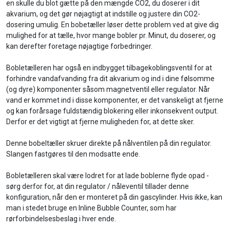
en skulle du blot gætte på den mængde CO2, du doserer i dit
akvarium, og det gør nøjagtigt at indstille og justere din CO2-
dosering umulig. En bobetæller løser dette problem ved at give dig
mulighed for at tælle, hvor mange bobler pr. Minut, du doserer, og
kan derefter foretage nøjagtige forbedringer.
Bobletælleren har også en indbygget tilbagekoblingsventil for at
forhindre vandafvanding fra dit akvarium og ind i dine følsomme
(og dyre) komponenter såsom magnetventil eller regulator. Når
vand er kommet ind i disse komponenter, er det vanskeligt at fjerne
og kan forårsage fuldstændig blokering eller inkonsekvent output.
Derfor er det vigtigt at fjerne muligheden for, at dette sker.
Denne bobeltæller skruer direkte på nålventilen på din regulator.
Slangen fastgøres til den modsatte ende.
Bobletælleren skal være lodret for at lade boblerne flyde opad -
sørg derfor for, at din regulator / nåleventil tillader denne
konfiguration, når den er monteret på din gascylinder. Hvis ikke, kan
man i stedet bruge en Inline Bubble Counter, som har
rørforbindelsesbeslag i hver ende.