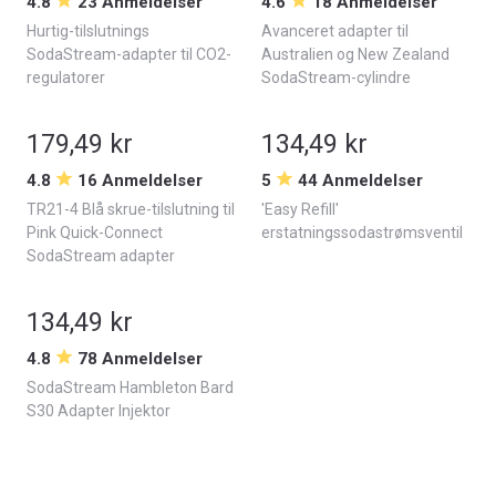
4.8
23 Anmeldelser
4.6
18 Anmeldelser
Hurtig-tilslutnings
Avanceret adapter til
SodaStream-adapter til CO2-
Australien og New Zealand
regulatorer
SodaStream-cylindre
179,49 kr
134,49 kr
4.8
16 Anmeldelser
5
44 Anmeldelser
TR21-4 Blå skrue-tilslutning til
'Easy Refill'
Pink Quick-Connect
erstatningssodastrømsventil
SodaStream adapter
134,49 kr
4.8
78 Anmeldelser
SodaStream Hambleton Bard
S30 Adapter Injektor