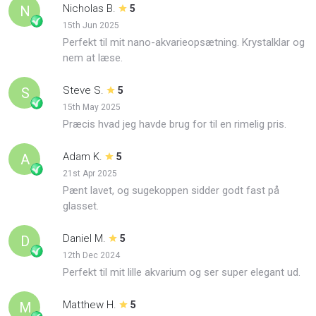
Nicholas B.
N
5
15th Jun 2025
Perfekt til mit nano-akvarieopsætning. Krystalklar og
nem at læse.
Steve S.
S
5
15th May 2025
Præcis hvad jeg havde brug for til en rimelig pris.
Adam K.
A
5
21st Apr 2025
Pænt lavet, og sugekoppen sidder godt fast på
glasset.
Daniel M.
D
5
12th Dec 2024
Perfekt til mit lille akvarium og ser super elegant ud.
Matthew H.
M
5