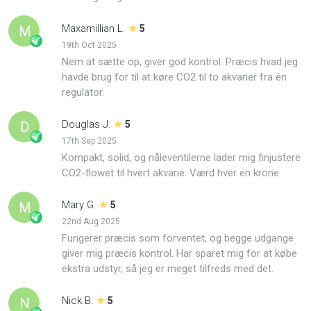
Maxamillian L.
M
5
19th Oct 2025
Nem at sætte op, giver god kontrol. Præcis hvad jeg
havde brug for til at køre CO2 til to akvarier fra én
regulator.
Douglas J.
D
5
17th Sep 2025
Kompakt, solid, og nåleventilerne lader mig finjustere
CO2-flowet til hvert akvarie. Værd hver en krone.
Mary G.
M
5
22nd Aug 2025
Fungerer præcis som forventet, og begge udgange
giver mig præcis kontrol. Har sparet mig for at købe
ekstra udstyr, så jeg er meget tilfreds med det.
Nick B.
N
5